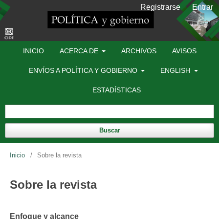
Registrarse
Entrar
INICIO
ACERCA DE
ARCHIVOS
AVISOS
ENVÍOS A POLÍTICA Y GOBIERNO
ENGLISH
ESTADÍSTICAS
Buscar
Inicio
/
Sobre la revista
Sobre la revista
Enfoque y alcance