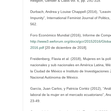
Religion, Gender & Class vol. 6, pp. 291-318.
Durbach, Andrea y Louise Chappell (2014), “Leavin
Impunity”, International Feminist Journal of Politics
562.
Foro Económico Mundial (2016), Informe de Compet
http://www3.weforum.org/docs/gcr/20152016/Glob
2016.pdf
[20 de diciembre de 2018].
Freidenberg, Flavia et al. (2018), Mujeres en la polí
nacionales y sub nacionales en América Latina, Méxi
la Ciudad de México e Instituto de Investigaciones 
Nacional Autónoma de México.
García, Juan Carlos, y Patricia Cortéz (2012), “Análi
laboral de la mujer en el mercado ecuatoriano”, Anal
23-49.