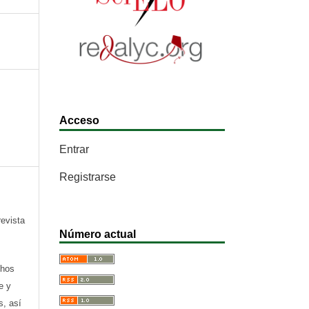
Acceso
Entrar
Registrarse
revista
Número actual
chos
e y
s, así