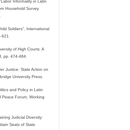
Labor Informality in Latin
rom Household Survey
.
ld Soldiers”, International
1-621.
versity of High Courts: A
3, pp. 474-484.
r Justice: State Action on
idge University Press.
tics and Policy in Latin
nd Peace Forum, Working
ning Judicial Diversity:
ttain Seats of State