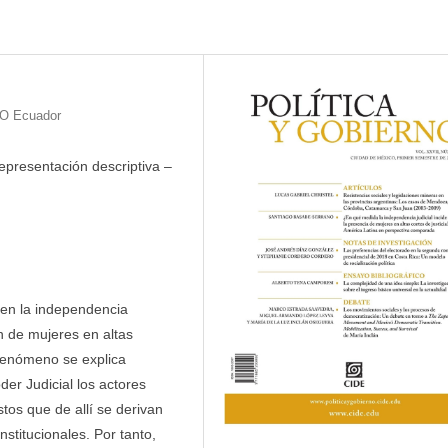
SO Ecuador
representación descriptiva –
 en la independencia
ón de mujeres en altas
 fenómeno se explica
der Judicial los actores
stos que de allí se derivan
titucionales. Por tanto,