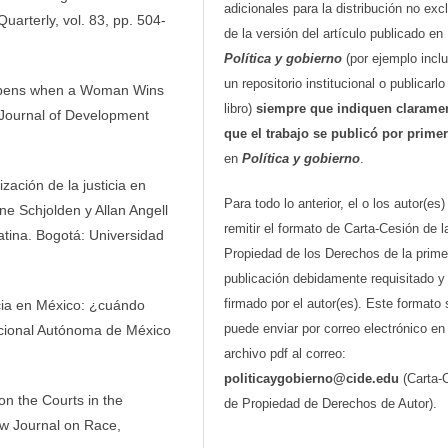
adicionales para la distribución no exc
uarterly, vol. 83, pp. 504-
de la versión del artículo publicado en
Política y gobierno
(por ejemplo inclu
un repositorio institucional o publicarl
appens when a Woman Wins
libro)
siempre que indiquen clarame
 Journal of Development
que el trabajo se publicó por prime
en
Política y gobierno
.
zación de la justicia en
Para todo lo anterior, el o los autor(es
ine Schjolden y Allan Angell
remitir el formato de Carta-Cesión de l
Latina. Bogotá: Universidad
Propiedad de los Derechos de la prime
publicación debidamente requisitado y
firmado por el autor(es). Este formato 
cia en México: ¿cuándo
puede enviar por correo electrónico en
acional Autónoma de México
archivo pdf al correo:
politicaygobierno@cide.edu
(Carta-
n the Courts in the
de Propiedad de Derechos de Autor).
aw Journal on Race,