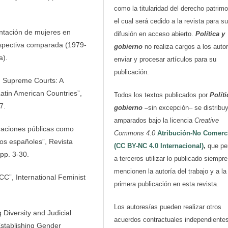
como la titularidad del derecho patrimo
el cual será cedido a la revista para su
ntación de mujeres en
difusión en acceso abierto.
Política y
erspectiva comparada (1979-
gobierno
no realiza cargos a los auto
a).
enviar y procesar artículos para su
publicación.
in Supreme Courts: A
Latin American Countries”,
Todos los textos publicados por
Políti
7.
gobierno
–
sin excepción– se distribu
amparados bajo la licencia
Creative
traciones públicas como
Commons 4.0
Atribución-No Comerc
ios españoles”, Revista
(CC BY-NC 4.0 Internacional)
,
que pe
pp. 3-30.
a terceros utilizar lo publicado siempr
mencionen la autoría del trabajo y a la
C”, International Feminist
primera publicación en esta revista.
Los autores/as pueden realizar otros
g Diversity and Judicial
acuerdos contractuales independiente
Establishing Gender