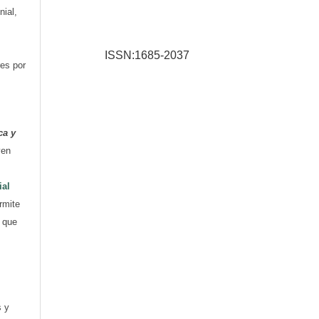
nial,
ISSN:1685-2037
res por
ca y
yen
ial
rmite
e que
s y