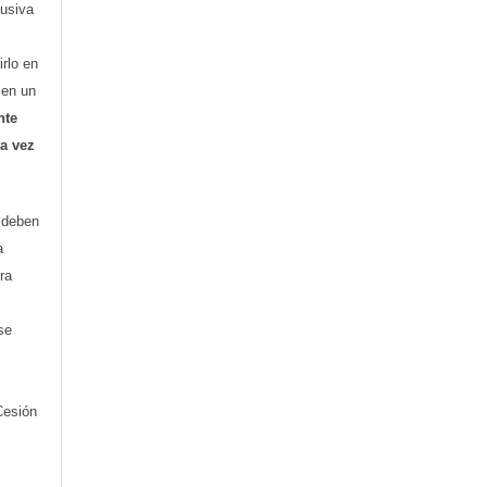
lusiva
irlo en
o en un
nte
ra vez
) deben
a
ra
se
Cesión