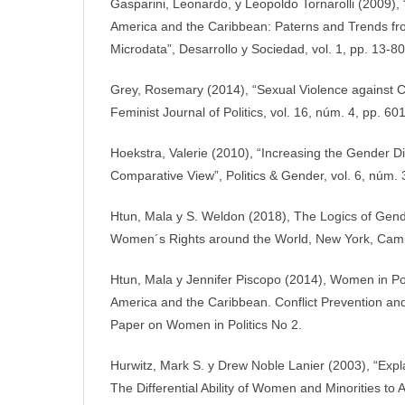
Gasparini, Leonardo, y Leopoldo Tornarolli (2009), “
America and the Caribbean: Paterns and Trends f
Microdata”, Desarrollo y Sociedad, vol. 1, pp. 13-80
Grey, Rosemary (2014), “Sexual Violence against Chi
Feminist Journal of Politics, vol. 16, núm. 4, pp. 60
Hoekstra, Valerie (2010), “Increasing the Gender Di
Comparative View”, Politics & Gender, vol. 6, núm. 
Htun, Mala y S. Weldon (2018), The Logics of Gende
Women´s Rights around the World, New York, Cambr
Htun, Mala y Jennifer Piscopo (2014), Women in Poli
America and the Caribbean. Conflict Prevention a
Paper on Women in Politics No 2.
Hurwitz, Mark S. y Drew Noble Lanier (2003), “Explai
The Differential Ability of Women and Minorities to A