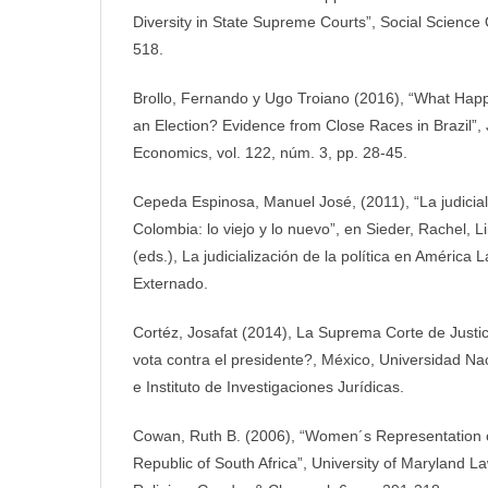
Diversity in State Supreme Courts”, Social Science Q
518.
Brollo, Fernando y Ugo Troiano (2016), “What H
an Election? Evidence from Close Races in Brazil”,
Economics, vol. 122, núm. 3, pp. 28-45.
Cepeda Espinosa, Manuel José, (2011), “La judiciali
Colombia: lo viejo y lo nuevo”, en Sieder, Rachel, L
(eds.), La judicialización de la política en América 
Externado.
Cortéz, Josafat (2014), La Suprema Corte de Justi
vota contra el presidente?, México, Universidad N
e Instituto de Investigaciones Jurídicas.
Cowan, Ruth B. (2006), “Women´s Representation o
Republic of South Africa”, University of Maryland L