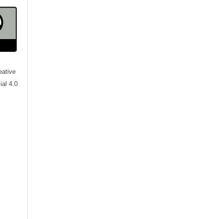
eative
al 4.0