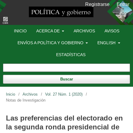
Registrarse
Entrar
INICIO
ACERCA DE
ARCHIVOS
AVISOS
ENVÍOS A POLÍTICA Y GOBIERNO
ENGLISH
ESTADÍSTICAS
Buscar
Inicio
/
Archivos
/
Vol. 27 Núm. 1 (2020)
/
Notas de Investigación
Las preferencias del electorado en
la segunda ronda presidencial de